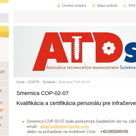
Úvodná stránka
Mapa stránok
RSS
COP
Úvod
|
COPTD
|
Schéma
|
Smernica COP-02-07
OP
Smernica COP-02-07
Kvalifikácia a certifikácia personálu pre infračer
07
07
10
Smernica COP-02-07 bude poskytnutá žiadateľom len na zák
a
email:
atdsr.petkova@gmail.com
alebo na požiadanie na mobilnom čísle:
+421905200150