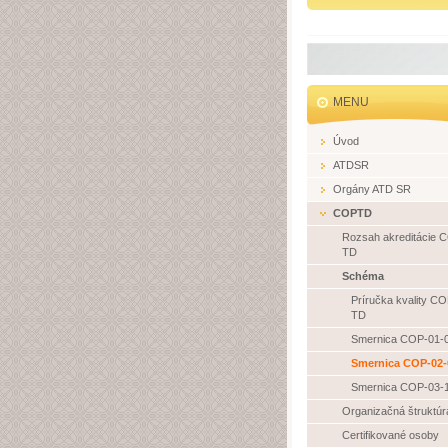
MENU
Úvod
ATDSR
Orgány ATD SR
COPTD
Rozsah akreditácie 
TD
Schéma
Príručka kvality C
TD
Smernica COP-01-
Smernica COP-02-
Smernica COP-03-
Organizačná štruktúr
Certifikované osoby