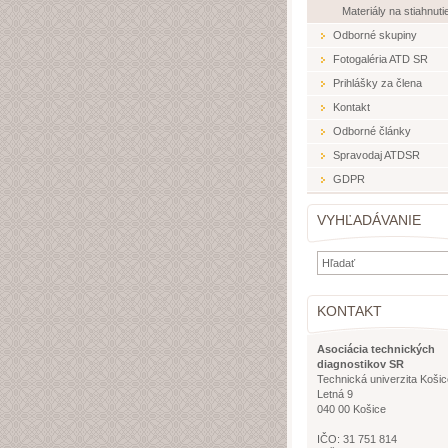
Materiály na stiahnuti
Odborné skupiny
Fotogaléria ATD SR
Prihlášky za člena
Kontakt
Odborné články
Spravodaj ATDSR
GDPR
VYHĽADÁVANIE
KONTAKT
Asociácia technických
diagnostikov SR
Technická univerzita Košic
Letná 9
040 00 Košice
IČO: 31 751 814