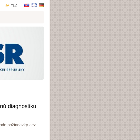
Tlač
venú diagnostiku
lade požiadavky cez