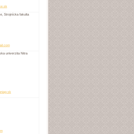
ke.sk
ce
, Strojnícka fakulta
ail.com
a univerzita Nitra
niag.sk
om