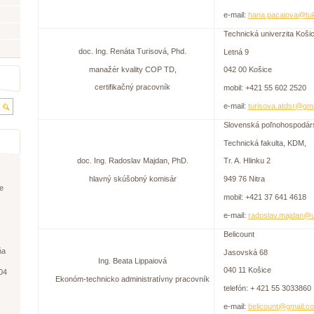
e-mail:
hana.pacaiova@tu
Technická univerzita Koši
doc. Ing. Renáta Turisová, Phd.
Letná 9
manažér kvality COP TD,
042 00 Košice
certifikačný pracovník
mobil: +421 55 602 2520
e-mail:
turisova.atdsr@gm
Slovenská poľnohospodársk
Technická fakulta, KDM,
doc. Ing. Radoslav Majdan, PhD.
Tr. A. Hlinku 2
hlavný skúšobný komisár
949 76 Nitra
e
mobil: +421 37 641 4618
e-mail:
radoslav.majdan@u
Belicount
ňa
Jasovská 68
Ing. Beata Lippaiová
040 11 Košice
04
Ekonóm-technicko administratívny pracovník
telefón: + 421 55 3033860
e-mail:
belicount@gmail.c