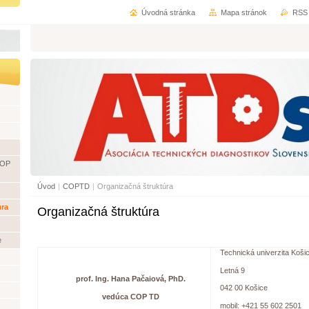
Úvodná stránka
Mapa stránok
RSS
COP
Úvod
|
COPTD
|
Organizačná štruktúra
úra
Organizačná štruktúra
e
Technická univerzita Košic
Letná 9
prof. Ing. Hana Pačaiová, PhD.
042 00 Košice
vedúca COP TD
mobil: +421 55 602 2501