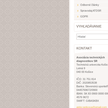
Odborné články
Spravodaj ATDSR
GDPR
VYHĽADÁVANIE
KONTAKT
Asociácia technických
diagnostikov SR
Technická univerzita Košic
Letná 9
040 00 Košice
IČO: 31 751 814
DIČ: 2020853538
Banka: Slovenská sporiteľ
0445769672/0900
IBAN: SK 83 0900 0000 00
4576 9672
SWIFT: GIBASKBX
atdsr.pe
tkova@gm
ail.com