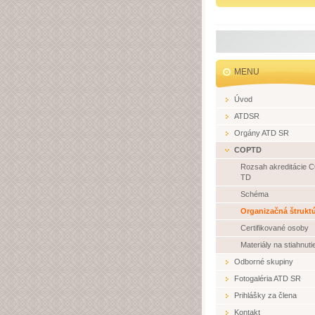
MENU
Úvod
ATDSR
Orgány ATD SR
COPTD
Rozsah akreditácie 
TD
Schéma
Organizačná štrukt
Certifikované osoby
Materiály na stiahnuti
Odborné skupiny
Fotogaléria ATD SR
Prihlášky za člena
Kontakt