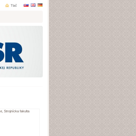
Tlač
e, Strojnícka fakulta