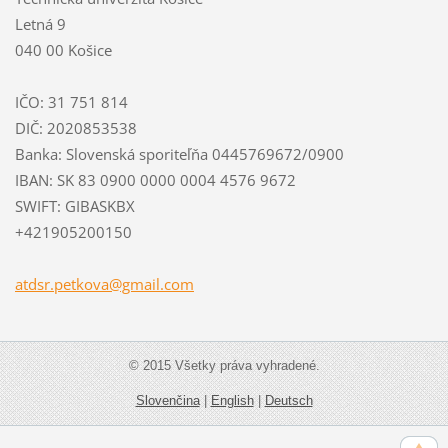
Letná 9
040 00 Košice
IČO: 31 751 814
DIČ: 2020853538
Banka: Slovenská sporiteľňa 0445769672/0900
IBAN: SK 83 0900 0000 0004 4576 9672
SWIFT: GIBASKBX
+421905200150
atdsr.pe
tkova@gm
ail.com
© 2015 Všetky práva vyhradené.
Slovenčina
|
English
|
Deutsch