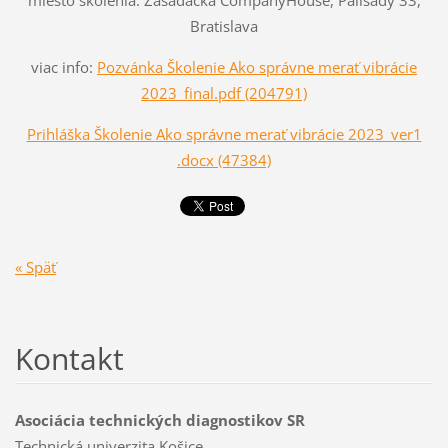
miesto školenia: Zasadačka CompanyHouse, Palisády 33,
Bratislava
viac info:
Pozvánka Školenie Ako správne merať vibrácie
2023_final.pdf (204791)
Prihláška Školenie Ako správne merať vibrácie 2023_ver1
.docx (47384)
« Späť
Kontakt
Asociácia technických diagnostikov SR
Technická univerzita Košice