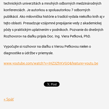
technických univerzitách a mnohých odborných medzinárodných 
konferenciách. Je autorkou a spoluautorkou 7 odborných 
publikácií. Ako milovníčka histórie a tradícií vydala niekoľko kníh aj v 
tejto oblasti. Presadzuje vzájomné prepájanie vedy z akademickej 
pôdy s praktickým uplatnením v podnikoch. Pozvanie do dnešných 
Rozhovorov na diaľku prijala Doc. Ing. Viera Peťková, PhD.
Vypočujte si r
ozhovor na diaľku s Vierou Peťkovou nielen o 
diagnostike a údržbe v priemysle.
www.youtube.com/watch?v=IHZ3ZfrKVGQ&feature=youtu.be
« Späť