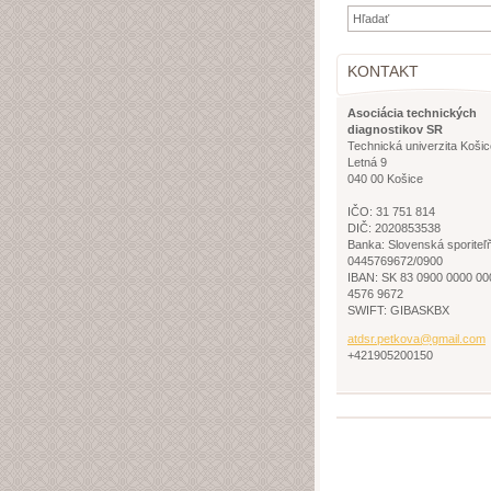
KONTAKT
Asociácia technických
diagnostikov SR
Technická univerzita Košic
Letná 9
040 00 Košice
IČO: 31 751 814
DIČ: 2020853538
Banka: Slovenská sporiteľ
0445769672/0900
IBAN: SK 83 0900 0000 00
4576 9672
SWIFT: GIBASKBX
atdsr.pe
tkova@gm
ail.com
+421905200150