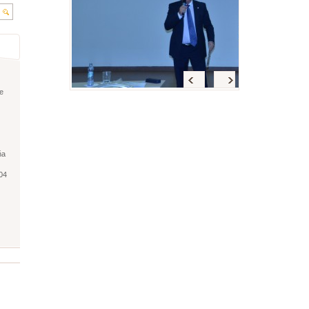
Späť
<
>
e
ňa
04