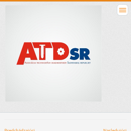
Predchádzajúci
Nasledujúci